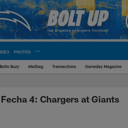
IDEO
PHOTOS
Bolts Buzz
Mailbag
Transactions
Gameday Magazine
ite | Los Angeles Ch
a Fecha 4: Chargers at Giants