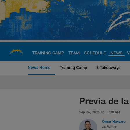
Skip
to
main
content
TRAINING CAMP
TEAM
SCHEDULE
NEWS
V
News Home
Training Camp
5 Takeaways
Chargers Official S
Previa de l
Sep 26, 2025 at 11:30 AM
Omar Navarro
Jr. Writer