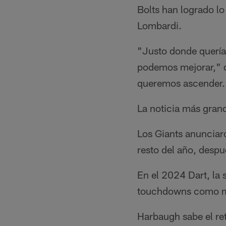
Bolts han logrado l
Lombardi.
"Justo donde querí
podemos mejorar," d
queremos ascender.
La noticia más grand
Los Giants anunciaro
resto del año, despu
En el 2024 Dart, la
touchdowns como ma
Harbaugh sabe el ret