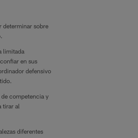
Cassandra Serrano/Los Angeles Chargers
r determinar sobre
.
a limitada
 confiar en sus
ordinador defensivo
tido.
s de competencia y
tirar al
alezas diferentes