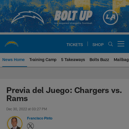
Skip
to
main
content
TICKETS
SHOP
Open menu button
News Home
Training Camp
5 Takeaways
Bolts Buzz
Mailbag
Chargers Official Site | Los Ang
Previa del Juego: Chargers vs.
Rams
Dec 30, 2022 at 03:27 PM
Francisco Pinto