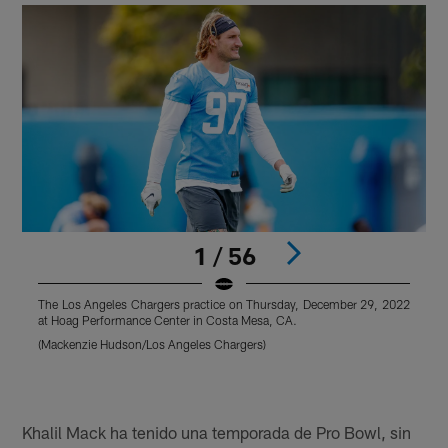
1 / 56
The Los Angeles Chargers practice on Thursday, December 29, 2022
T
at Hoag Performance Center in Costa Mesa, CA.
a
(Mackenzie Hudson/Los Angeles Chargers)
(
Pause
Pause
Play
Play
Khalil Mack ha tenido una temporada de Pro Bowl, sin