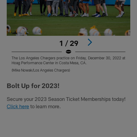
1 / 29
The Los Angeles Chargers practice on Friday, December 30, 2022 at
T
Hoag Performance Center in Costa Mesa, CA.
H
(Mike Nowak/Los Angeles Chargers)
(
Pause
Pause
Play
Play
Bolt Up for 2023!
Secure your 2023 Season Ticket Memberships today!
Click here
to learn more.