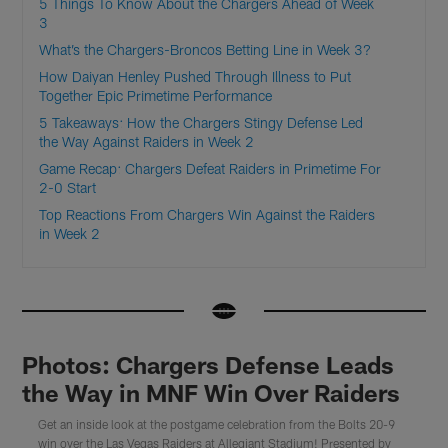
5 Things To Know About the Chargers Ahead of Week
3
What’s the Chargers-Broncos Betting Line in Week 3?
How Daiyan Henley Pushed Through Illness to Put
Together Epic Primetime Performance
5 Takeaways: How the Chargers Stingy Defense Led
the Way Against Raiders in Week 2
Game Recap: Chargers Defeat Raiders in Primetime For
2-0 Start
Top Reactions From Chargers Win Against the Raiders
in Week 2
Photos: Chargers Defense Leads
the Way in MNF Win Over Raiders
Get an inside look at the postgame celebration from the Bolts 20-9
win over the Las Vegas Raiders at Allegiant Stadium! Presented by