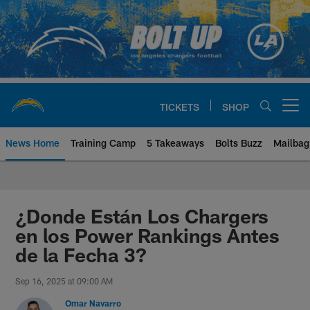
Skip
to
main
content
TICKETS
SHOP
Open menu button
News Home
Training Camp
5 Takeaways
Bolts Buzz
Mailbag
Chargers Official Site | Los Ang
¿Donde Están Los Chargers
en los Power Rankings Antes
de la Fecha 3?
Sep 16, 2025 at 09:00 AM
Omar Navarro