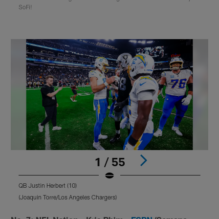
SoFi!
1 / 55
QB Justin Herbert (10)
Q
(Joaquin Torre/Los Angeles Chargers)
(
Pause
Play