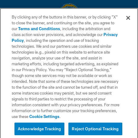
By clicking any of the buttons in this banner, or by clicking "X"
to close the banner, and continuing on the site, you agree to
© 2026 Chargers Football Company, LLC. All rights reserved. This website
our
Terms and Conditions
, including the arbitration and
is managed on a digital platform of the National Football League.
class action waiver provisions, and acknowledge our
Privacy
Policy
, including the operation and use of tracking
CONTACT US
technologies. We and our partners use cookies and similar
technologies (e.g., pixels) on this website to enhance site
WEBSITE ACCESSIBILITY
navigation, analyze your use of the site, and assist in
TERMS AND CONDITIONS
marketing efforts, including targeted advertising, as explained
in our Privacy Policy. You may “Reject Optional Tracking,”
PRIVACY POLICY
though some site services may not be available or work as
intended. Note that some of these technologies are necessary
SITE MAP
to the function of the site and cannot be turned off, and that in
AD CHOICES
some instances cookies may persist, but we send consent
signals to third parties to restrict the processing of your
YOUR PRIVACY CHOICES
information consistent with your privacy preferences. For more
information or to further customize your tracking preferences,
COOKIE SETTINGS
use these
Cookie Settings
.
PREFERENCE CENTER
Acknowledge Tracking
Reject Optional Tracking