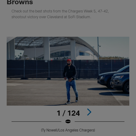
Browns
Check out the best shots from the Chargers Week 5, 47-42,
shootout victory over Cleveland at SoFi Stadium.
1 / 124
(Ty Nowell/Los Angeles Chargers)
Pause
Play