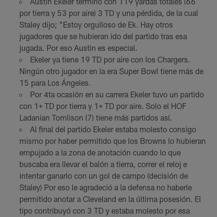
Austin Ekeler terminó con 119 yardas totales (66
por tierra y 53 por aire) 3 TD y una pérdida, de la cual
Staley dijo; "Estoy orgulloso de Ek. Hay otros
jugadores que se hubieran ido del partido tras esa
jugada. Por eso Austin es especial.
Ekeler ya tiene 19 TD por aire con los Chargers.
Ningún otro jugador en la era Super Bowl tiene más de
15 para Los Ángeles.
Por 4ta ocasión en su carrera Ekeler tuvo un partido
con 1+ TD por tierra y 1+ TD por aire. Solo el HOF
Ladanian Tomlison (7) tiene más partidos así.
Al final del partido Ekeler estaba molesto consigo
mismo por haber permitido que los Browns lo hubieran
empujado a la zona de anotación cuando lo que
buscaba era llevar el balón a tierra, correr el reloj e
intentar ganarlo con un gol de campo (decisión de
Staley) Por eso le agradeció a la defensa no haberle
permitido anotar a Cleveland en la última posesión. El
tipo contribuyó con 3 TD y estaba molesto por esa