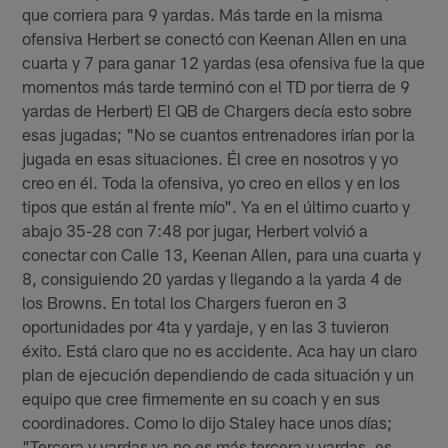
que corriera para 9 yardas. Más tarde en la misma
ofensiva Herbert se conectó con Keenan Allen en una
cuarta y 7 para ganar 12 yardas (esa ofensiva fue la que
momentos más tarde terminó con el TD por tierra de 9
yardas de Herbert) El QB de Chargers decía esto sobre
esas jugadas; "No se cuantos entrenadores irían por la
jugada en esas situaciones. Él cree en nosotros y yo
creo en él. Toda la ofensiva, yo creo en ellos y en los
tipos que están al frente mío". Ya en el último cuarto y
abajo 35-28 con 7:48 por jugar, Herbert volvió a
conectar con Calle 13, Keenan Allen, para una cuarta y
8, consiguiendo 20 yardas y llegando a la yarda 4 de
los Browns. En total los Chargers fueron en 3
oportunidades por 4ta y yardaje, y en las 3 tuvieron
éxito. Está claro que no es accidente. Aca hay un claro
plan de ejecución dependiendo de cada situación y un
equipo que cree firmemente en su coach y en sus
coordinadores. Como lo dijo Staley hace unos días;
"Tercera y yardas ya no es más tercera y yardas, es