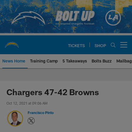
Skip
to
main
content
TICKETS
SHOP
Open menu button
News Home
Training Camp
5 Takeaways
Bolts Buzz
Mailbag
Chargers Official Site | Los Ang
Chargers 47-42 Browns
Oct 12, 2021 at 09:06 AM
Francisco Pinto