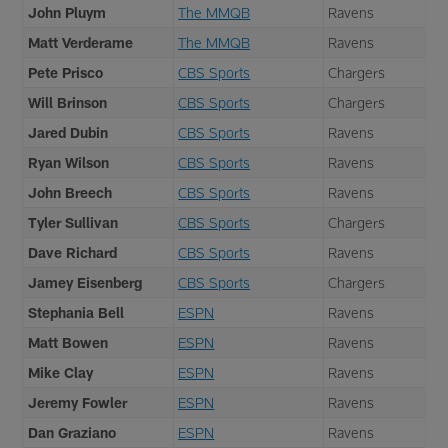
John Pluym
The MMQB
Ravens
Matt Verderame
The MMQB
Ravens
Pete Prisco
CBS Sports
Chargers
Will Brinson
CBS Sports
Chargers
Jared Dubin
CBS Sports
Ravens
Ryan Wilson
CBS Sports
Ravens
John Breech
CBS Sports
Ravens
Tyler Sullivan
CBS Sports
Chargers
Dave Richard
CBS Sports
Ravens
Jamey Eisenberg
CBS Sports
Chargers
Stephania Bell
ESPN
Ravens
Matt Bowen
ESPN
Ravens
Mike Clay
ESPN
Ravens
Jeremy Fowler
ESPN
Ravens
Dan Graziano
ESPN
Ravens