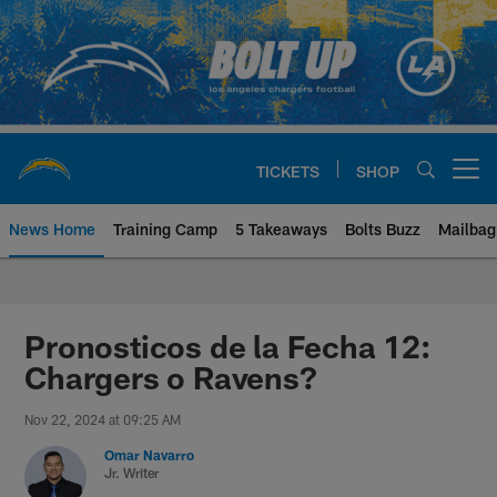
Skip
to
main
content
TICKETS
SHOP
Open menu button
News Home
Training Camp
5 Takeaways
Bolts Buzz
Mailbag
Chargers Official Site | Los Ang
Pronosticos de la Fecha 12:
Chargers o Ravens?
Nov 22, 2024 at 09:25 AM
Omar Navarro
Jr. Writer