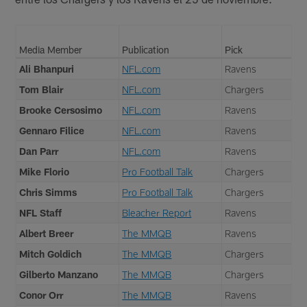
Media Member
Publication
Pick
Ali Bhanpuri
NFL.com
Ravens
Tom Blair
NFL.com
Chargers
Brooke Cersosimo
NFL.com
Ravens
Gennaro Filice
NFL.com
Ravens
Dan Parr
NFL.com
Ravens
Mike Florio
Pro Football Talk
Chargers
Chris Simms
Pro Football Talk
Chargers
NFL Staff
Bleacher Report
Ravens
Albert Breer
The MMQB
Ravens
Mitch Goldich
The MMQB
Chargers
Gilberto Manzano
The MMQB
Chargers
Conor Orr
The MMQB
Ravens