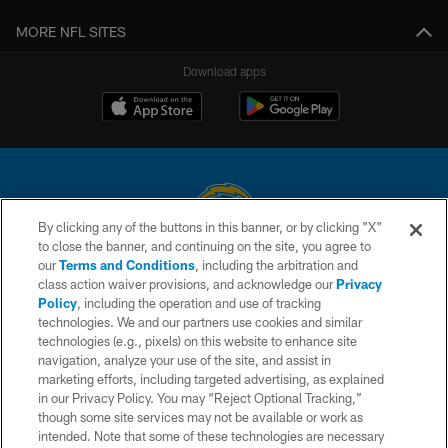
MORE NFL SITES
Download apps
By clicking any of the buttons in this banner, or by clicking "X"
to close the banner, and continuing on the site, you agree to
© 2026 Chargers Football Company, LLC. All rights reserved. This website
our
Terms and Conditions
, including the arbitration and
is managed on a digital platform of the National Football League.
class action waiver provisions, and acknowledge our
Privacy
Policy
, including the operation and use of tracking
CONTACT US
technologies. We and our partners use cookies and similar
technologies (e.g., pixels) on this website to enhance site
WEBSITE ACCESSIBILITY
navigation, analyze your use of the site, and assist in
TERMS AND CONDITIONS
marketing efforts, including targeted advertising, as explained
in our Privacy Policy. You may “Reject Optional Tracking,”
PRIVACY POLICY
though some site services may not be available or work as
intended. Note that some of these technologies are necessary
SITE MAP