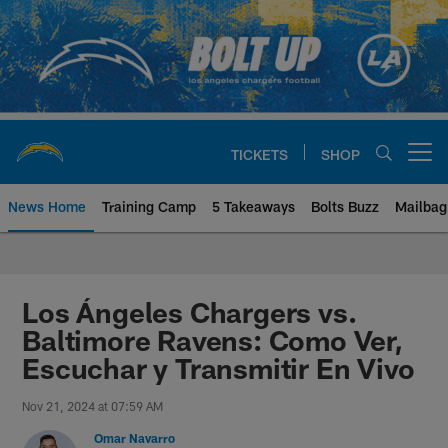
Skip
to
main
content
TICKETS
SHOP
Open menu button
News Home
Training Camp
5 Takeaways
Bolts Buzz
Mailbag
Chargers Official Site | Los Ang
Los Ángeles Chargers vs.
Baltimore Ravens: Como Ver,
Escuchar y Transmitir En Vivo
Nov 21, 2024 at 07:59 AM
Omar Navarro