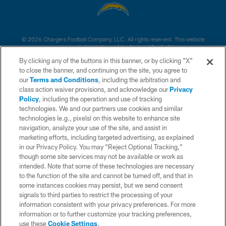
© 2026 Chargers Football Company, LLC. All rights reserved. This website
is managed on a digital platform of the National Football League.
By clicking any of the buttons in this banner, or by clicking "X"
CONTACT US
to close the banner, and continuing on the site, you agree to
our
Terms and Conditions
, including the arbitration and
WEBSITE ACCESSIBILITY
class action waiver provisions, and acknowledge our
Privacy
Policy
, including the operation and use of tracking
TERMS AND CONDITIONS
technologies. We and our partners use cookies and similar
PRIVACY POLICY
technologies (e.g., pixels) on this website to enhance site
navigation, analyze your use of the site, and assist in
SITE MAP
marketing efforts, including targeted advertising, as explained
in our Privacy Policy. You may “Reject Optional Tracking,”
AD CHOICES
though some site services may not be available or work as
YOUR PRIVACY CHOICES
intended. Note that some of these technologies are necessary
to the function of the site and cannot be turned off, and that in
COOKIE SETTINGS
some instances cookies may persist, but we send consent
signals to third parties to restrict the processing of your
PREFERENCE CENTER
information consistent with your privacy preferences. For more
information or to further customize your tracking preferences,
use these
Cookie Settings
.