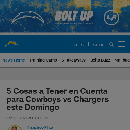
Skip
to
main
content
TICKETS
SHOP
Open menu button
News Home
Training Camp
5 Takeaways
Bolts Buzz
Mailbag
Chargers Official Site | Los Ang
5 Cosas a Tener en Cuenta
para Cowboys vs Chargers
este Domingo
Sep 16, 2021 at 01:41 PM
Francisco Pinto