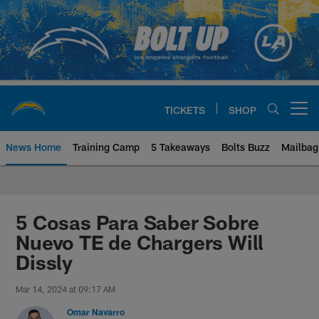
Skip
to
main
content
TICKETS
SHOP
Open menu button
News Home
Training Camp
5 Takeaways
Bolts Buzz
Mailbag
Chargers Official Site | Los Ang
5 Cosas Para Saber Sobre
Nuevo TE de Chargers Will
Dissly
Mar 14, 2024 at 09:17 AM
Omar Navarro