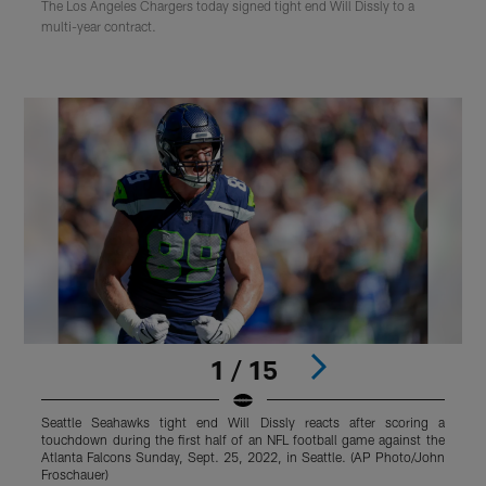
The Los Angeles Chargers today signed tight end Will Dissly to a
multi-year contract.
1 / 15
Seattle Seahawks tight end Will Dissly reacts after scoring a
S
touchdown during the first half of an NFL football game against the
t
Atlanta Falcons Sunday, Sept. 25, 2022, in Seattle. (AP Photo/John
O
Froschauer)