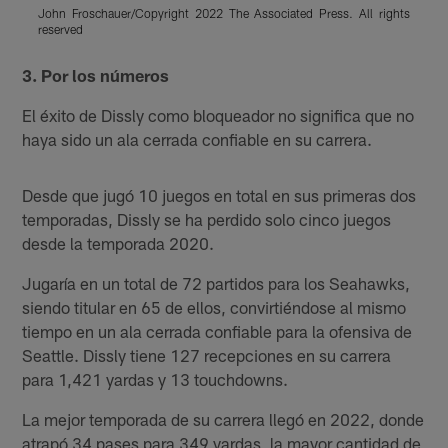
John Froschauer/Copyright 2022 The Associated Press. All rights
r
reserved
Pause
Play
3. Por los números
El éxito de Dissly como bloqueador no significa que no
haya sido un ala cerrada confiable en su carrera.
Desde que jugó 10 juegos en total en sus primeras dos
temporadas, Dissly se ha perdido solo cinco juegos
desde la temporada 2020.
Jugaría en un total de 72 partidos para los Seahawks,
siendo titular en 65 de ellos, convirtiéndose al mismo
tiempo en un ala cerrada confiable para la ofensiva de
Seattle. Dissly tiene 127 recepciones en su carrera
para 1,421 yardas y 13 touchdowns.
La mejor temporada de su carrera llegó en 2022, donde
atrapó 34 pases para 349 yardas, la mayor cantidad de