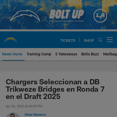
Skip
to
main
content
TICKETS
SHOP
Open menu button
News Home
Training Camp
5 Takeaways
Bolts Buzz
Mailbag
Chargers Official Site | Los Ang
Chargers Seleccionan a DB
Trikweze Bridges en Ronda 7
en el Draft 2025
Apr 26, 2025 at 04:03 PM
Omar Navarro