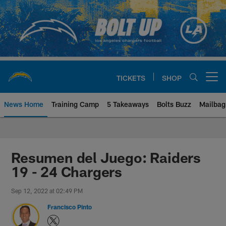
Skip
to
main
content
TICKETS
SHOP
Open menu button
News Home
Training Camp
5 Takeaways
Bolts Buzz
Mailbag
Chargers Official Site | Los Ang
Resumen del Juego: Raiders
19 - 24 Chargers
Sep 12, 2022 at 02:49 PM
Francisco Pinto