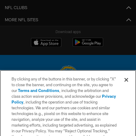
NFL CLUBS
MORE NFL SITES
Download apps
By clicking any of the buttons in this banner, or by clicking "X"
to close the banner, and continuing on the site, you agree to
© 2026 Chargers Football Company, LLC. All rights reserved. This website
our
Terms and Conditions
, including the arbitration and
is managed on a digital platform of the National Football League.
class action waiver provisions, and acknowledge our
Privacy
Policy
, including the operation and use of tracking
CONTACT US
technologies. We and our partners use cookies and similar
technologies (e.g., pixels) on this website to enhance site
WEBSITE ACCESSIBILITY
navigation, analyze your use of the site, and assist in
TERMS AND CONDITIONS
marketing efforts, including targeted advertising, as explained
in our Privacy Policy. You may “Reject Optional Tracking,”
PRIVACY POLICY