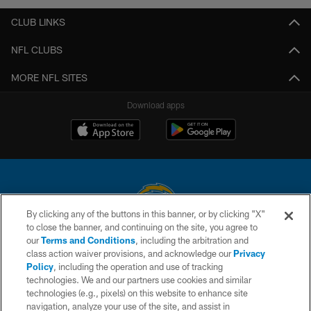
CLUB LINKS
NFL CLUBS
MORE NFL SITES
Download apps
By clicking any of the buttons in this banner, or by clicking "X"
to close the banner, and continuing on the site, you agree to
© 2026 Chargers Football Company, LLC. All rights reserved. This website
our
Terms and Conditions
, including the arbitration and
is managed on a digital platform of the National Football League.
class action waiver provisions, and acknowledge our
Privacy
Policy
, including the operation and use of tracking
CONTACT US
technologies. We and our partners use cookies and similar
technologies (e.g., pixels) on this website to enhance site
WEBSITE ACCESSIBILITY
navigation, analyze your use of the site, and assist in