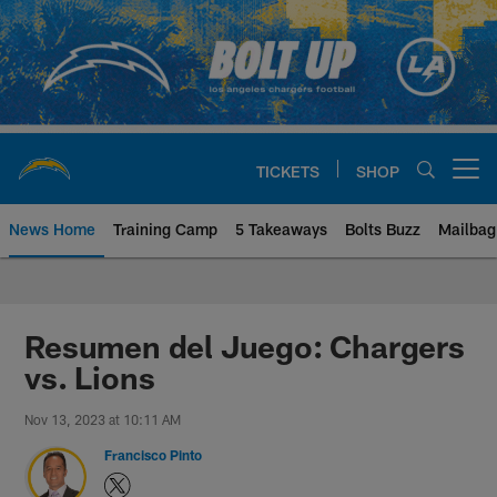
Skip
to
main
content
TICKETS
SHOP
Open menu button
News Home
Training Camp
5 Takeaways
Bolts Buzz
Mailbag
Chargers Official Site | Los Ang
Resumen del Juego: Chargers
vs. Lions
Nov 13, 2023 at 10:11 AM
Francisco Pinto