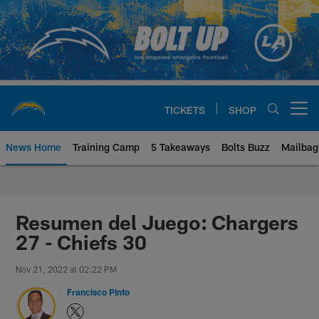
Skip
to
main
content
TICKETS
SHOP
Open menu button
News Home
Training Camp
5 Takeaways
Bolts Buzz
Mailbag
Chargers Official Site | Los Ang
Resumen del Juego: Chargers
27 - Chiefs 30
Nov 21, 2022 at 02:22 PM
Francisco Pinto