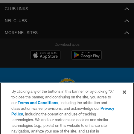
CLUB LINKS
NFL CLUBS
MORE NFL SITES
Download apps
By clicking any of the buttons in this banner, or by clicking "X"
to close the banner, and continuing on the site, you agree to
© 2026 Chargers Football Company, LLC. All rights reserved. This website
our
Terms and Conditions
, including the arbitration and
is managed on a digital platform of the National Football League.
class action waiver provisions, and acknowledge our
Privacy
Policy
, including the operation and use of tracking
CONTACT US
technologies. We and our partners use cookies and similar
technologies (e.g., pixels) on this website to enhance site
WEBSITE ACCESSIBILITY
navigation, analyze your use of the site, and assist in