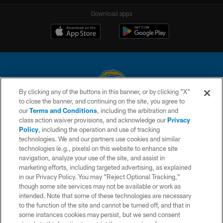
Download apps
By clicking any of the buttons in this banner, or by clicking "X"
to close the banner, and continuing on the site, you agree to
© 2026 Chargers Football Company, LLC. All rights reserved. This website
our
Terms and Conditions
, including the arbitration and
is managed on a digital platform of the National Football League.
class action waiver provisions, and acknowledge our
Privacy
Policy
, including the operation and use of tracking
CONTACT US
technologies. We and our partners use cookies and similar
technologies (e.g., pixels) on this website to enhance site
WEBSITE ACCESSIBILITY
navigation, analyze your use of the site, and assist in
TERMS AND CONDITIONS
marketing efforts, including targeted advertising, as explained
in our Privacy Policy. You may “Reject Optional Tracking,”
PRIVACY POLICY
though some site services may not be available or work as
intended. Note that some of these technologies are necessary
SITE MAP
to the function of the site and cannot be turned off, and that in
AD CHOICES
some instances cookies may persist, but we send consent