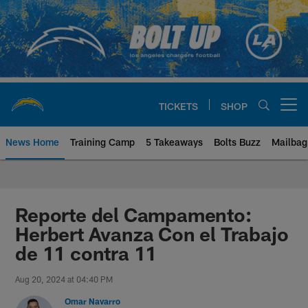
Skip
to
main
content
TICKETS
SHOP
Open menu button
News Home
Training Camp
5 Takeaways
Bolts Buzz
Mailbag
Chargers Official Site | Los Ang
Reporte del Campamento:
Herbert Avanza Con el Trabajo
de 11 contra 11
Aug 20, 2024 at 04:40 PM
Omar Navarro