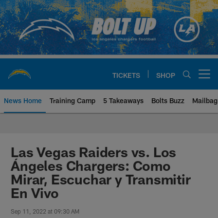
Skip
to
main
content
TICKETS
SHOP
Open menu button
News Home
Training Camp
5 Takeaways
Bolts Buzz
Mailbag
Chargers Official Site | Los Ang
Las Vegas Raiders vs. Los
Ángeles Chargers: Como
Mirar, Escuchar y Transmitir
En Vivo
Sep 11, 2022 at 09:30 AM