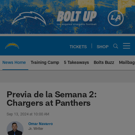
Skip
to
main
content
TICKETS
SHOP
Open menu button
News Home
Training Camp
5 Takeaways
Bolts Buzz
Mailbag
Chargers Official Site | Los Ang
Previa de la Semana 2:
Chargers at Panthers
Sep 13, 2024 at 10:00 AM
Omar Navarro
Jr. Writer