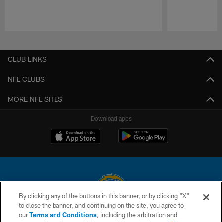
Pause
Play
CLUB LINKS
NFL CLUBS
MORE NFL SITES
Download apps
By clicking any of the buttons in this banner, or by clicking "X"
to close the banner, and continuing on the site, you agree to
© 2026 Chargers Football Company, LLC. All rights reserved. This website
our
Terms and Conditions
, including the arbitration and
is managed on a digital platform of the National Football League.