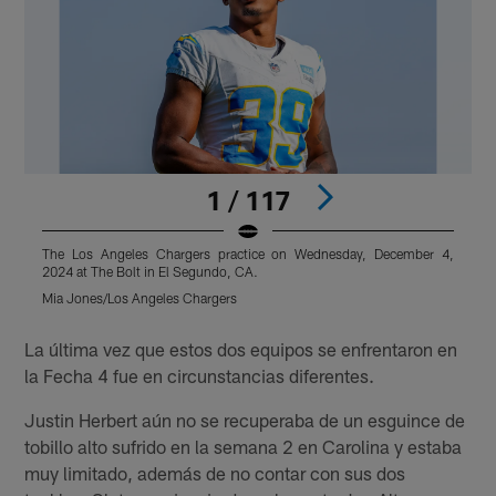
1 / 117
The Los Angeles Chargers practice on Wednesday, December 4,
2024 at The Bolt in El Segundo, CA.
2
Mia Jones/Los Angeles Chargers
M
Pause
Play
La última vez que estos dos equipos se enfrentaron en
la Fecha 4 fue en circunstancias diferentes.
Justin Herbert aún no se recuperaba de un esguince de
tobillo alto sufrido en la semana 2 en Carolina y estaba
muy limitado, además de no contar con sus dos