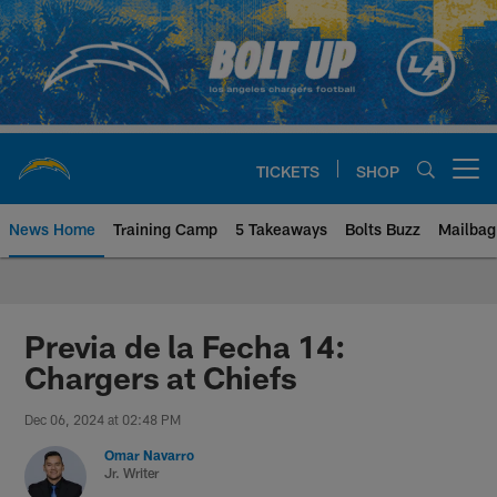
Skip
to
main
content
TICKETS
SHOP
Open menu button
News Home
Training Camp
5 Takeaways
Bolts Buzz
Mailbag
Chargers Official Site | Los Ang
Previa de la Fecha 14:
Chargers at Chiefs
Dec 06, 2024 at 02:48 PM
Omar Navarro
Jr. Writer