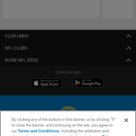
Pause
Play
CLUB LINKS
NFL CLUBS
MORE NFL SITES
Download apps
By clicking any of the buttons in this banner, or by clicking "X"
to close the banner, and continuing on the site, you agree to
© 2026 Chargers Football Company, LLC. All rights reserved. This website
our
Terms and Conditions
, including the arbitration and
is managed on a digital platform of the National Football League.