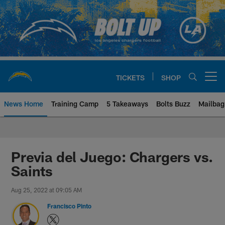
Skip
to
main
content
TICKETS
SHOP
Open menu button
News Home
Training Camp
5 Takeaways
Bolts Buzz
Mailbag
Chargers Official Site | Los Ang
Previa del Juego: Chargers vs.
Saints
Aug 25, 2022 at 09:05 AM
Francisco Pinto