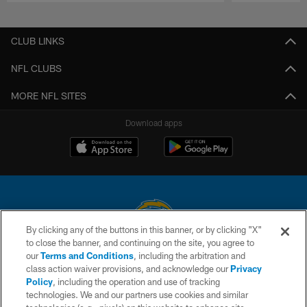
Pause
Play
CLUB LINKS
NFL CLUBS
MORE NFL SITES
Download apps
By clicking any of the buttons in this banner, or by clicking "X"
to close the banner, and continuing on the site, you agree to
© 2026 Chargers Football Company, LLC. All rights reserved. This website
our
Terms and Conditions
, including the arbitration and
is managed on a digital platform of the National Football League.
class action waiver provisions, and acknowledge our
Privacy
Policy
, including the operation and use of tracking
CONTACT US
technologies. We and our partners use cookies and similar