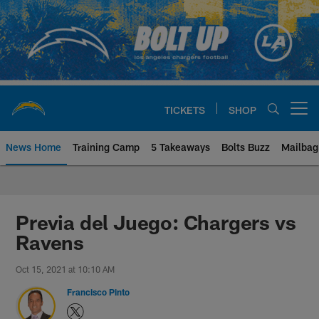
Skip
to
main
content
TICKETS
SHOP
Open menu button
News Home
Training Camp
5 Takeaways
Bolts Buzz
Mailbag
Chargers Official Site | Los Ang
Previa del Juego: Chargers vs
Ravens
Oct 15, 2021 at 10:10 AM
Francisco Pinto