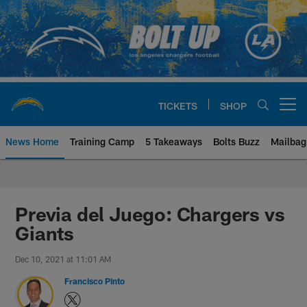
Skip
to
main
content
TICKETS
SHOP
Open menu button
News Home
Training Camp
5 Takeaways
Bolts Buzz
Mailbag
Chargers Official Site | Los Ang
Previa del Juego: Chargers vs
Giants
Dec 10, 2021 at 11:01 AM
Francisco Pinto