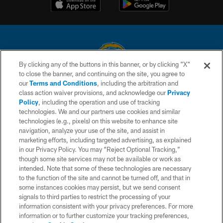
By clicking any of the buttons in this banner, or by clicking "X"
to close the banner, and continuing on the site, you agree to
© 2026 Chargers Football Company, LLC. All rights reserved. This website
our
Terms and Conditions
, including the arbitration and
is managed on a digital platform of the National Football League.
class action waiver provisions, and acknowledge our
Privacy
Policy
, including the operation and use of tracking
CONTACT US
technologies. We and our partners use cookies and similar
technologies (e.g., pixels) on this website to enhance site
WEBSITE ACCESSIBILITY
navigation, analyze your use of the site, and assist in
TERMS AND CONDITIONS
marketing efforts, including targeted advertising, as explained
in our Privacy Policy. You may “Reject Optional Tracking,”
PRIVACY POLICY
though some site services may not be available or work as
intended. Note that some of these technologies are necessary
SITE MAP
to the function of the site and cannot be turned off, and that in
AD CHOICES
some instances cookies may persist, but we send consent
signals to third parties to restrict the processing of your
YOUR PRIVACY CHOICES
information consistent with your privacy preferences. For more
information or to further customize your tracking preferences,
COOKIE SETTINGS