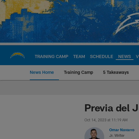
Skip
to
main
content
TRAINING CAMP
TEAM
SCHEDULE
NEWS
V
News Home
Training Camp
5 Takeaways
Chargers Official S
Previa del 
Oct 14, 2023 at 11:19 AM
Omar Navarro
Jr. Writer