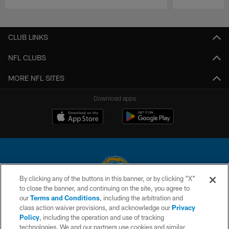
Pause
Play
CLUB LINKS
NFL CLUBS
MORE NFL SITES
Download apps
By clicking any of the buttons in this banner, or by clicking "X"
to close the banner, and continuing on the site, you agree to
© 2026 Chargers Football Company, LLC. All rights reserved. This website
our
Terms and Conditions
, including the arbitration and
is managed on a digital platform of the National Football League.
class action waiver provisions, and acknowledge our
Privacy
Policy
, including the operation and use of tracking
CONTACT US
technologies. We and our partners use cookies and similar