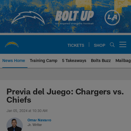
Skip
to
main
content
TICKETS
SHOP
Open menu button
News Home
Training Camp
5 Takeaways
Bolts Buzz
Mailbag
Chargers Official Site | Los Ang
Previa del Juego: Chargers vs.
Chiefs
Jan 05, 2024 at 10:30 AM
Omar Navarro
Jr. Writer