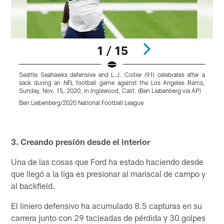
1 / 15
Seattle Seahawks defensive end L.J. Collier (91) celebrates after a
S
sack during an NFL football game against the Los Angeles Rams,
q
Sunday, Nov. 15, 2020, in Inglewood, Calif. (Ben Liebenberg via AP)
P
Ben Liebenberg/2020 National Football League
M
r
Pause
Play
3. Creando presión desde el interior
Una de las cosas que Ford ha estado haciendo desde
que llegó a la liga es presionar al mariscal de campo y
al backfield.
El liniero defensivo ha acumulado 8.5 capturas en su
carrera junto con 29 tacleadas de pérdida y 30 golpes