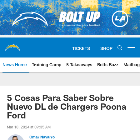
Skip
to
main
content
TICKETS
SHOP
Open menu button
News Home
Training Camp
5 Takeaways
Bolts Buzz
Mailbag
Chargers Official Site | Los Ang
5 Cosas Para Saber Sobre
Nuevo DL de Chargers Poona
Ford
Mar 18, 2024 at 09:35 AM
Omar Navarro