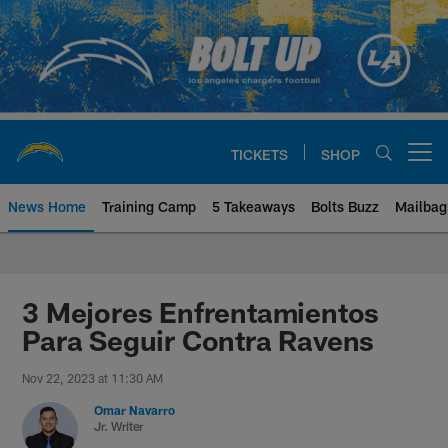
Skip
to
main
content
TICKETS
SHOP
Open menu button
News Home
Training Camp
5 Takeaways
Bolts Buzz
Mailbag
Chargers Official Site | Los Ang
3 Mejores Enfrentamientos
Para Seguir Contra Ravens
Nov 22, 2023 at 11:30 AM
Omar Navarro
Jr. Writer