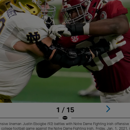
1 / 15
ive lineman Justin Eboigbe (92) battles with Notre Dame Fighting Irish offensive
ollege football game against the Notre Dame Fighting Irish, Friday, Jan. 1, 2021, 