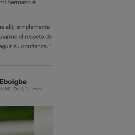
a mi hermano el
ue allí, simplemente
anarme el respeto de
guir su confianza."
 Eboigbe
24 NFL Draft, Defensive