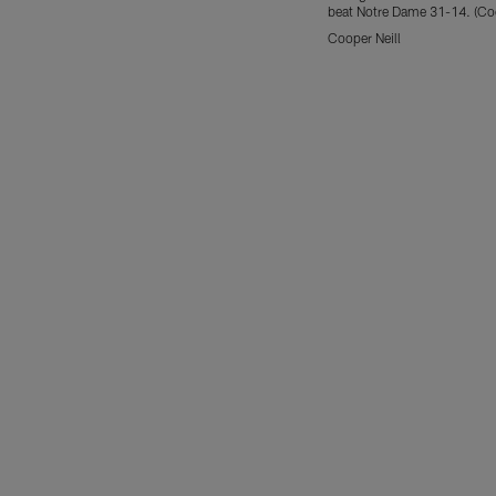
beat Notre Dame 31-14. (Coo
Cooper Neill
Pause
Play