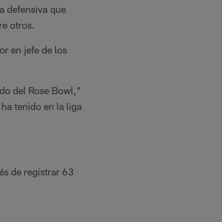
ea defensiva que
e otros.
r en jefe de los
ido del Rose Bowl,"
ha tenido en la liga
s de registrar 63
.