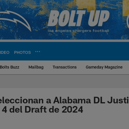
IDEO
PHOTOS
Bolts Buzz
Mailbag
Transactions
Gameday Magazine
ite | Los Angeles Ch
eleccionan a Alabama DL Just
 4 del Draft de 2024