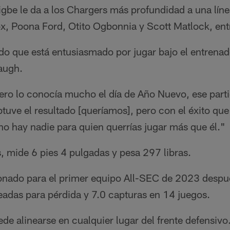
igbe le da a los Chargers más profundidad a una lín
x, Poona Ford, Otito Ogbonnia y Scott Matlock, entr
do que está entusiasmado por jugar bajo el entrenado
augh.
pero lo conocía mucho el día de Año Nuevo, ese part
tuve el resultado [queríamos], pero con el éxito que 
 no hay nadie para quien querrías jugar más que él."
, mide 6 pies 4 pulgadas y pesa 297 libras.
onado para el primer equipo All-SEC de 2023 despué
eadas para pérdida y 7.0 capturas en 14 juegos.
de alinearse en cualquier lugar del frente defensivo