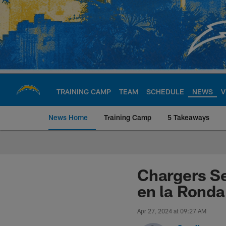
Skip
to
main
content
TRAINING CAMP
TEAM
SCHEDULE
NEWS
V
News Home
Training Camp
5 Takeaways
Chargers Official S
Chargers S
en la Ronda
Apr 27, 2024 at 09:27 AM