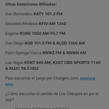
Otras Estaciones Afiliadas:
San Bernardino
KATY 101.3 FM
Stockton/Modesto
KFIV-AM 1360
Eugene
KORE 1050 AM/95.7 FM
San Diego
KGB 101.5 FM & KLSD 1360 AM
Palm Springs/Yucca
KNWZ FM & KNWH AM
Las Vegas
KXNT 840 AM, KXST CBS SPORTS 1140
& KLUC 98.5 HD2
Para escuchar el juego por Chargers.com,
presione
aquí
.
¿Cómo escuchar el partido de Los Chargers en por el
app?
Descarga el Chargers móvil App