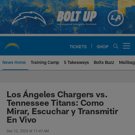
Skip
to
main
content
TICKETS
SHOP
Open menu button
News Home
Training Camp
5 Takeaways
Bolts Buzz
Mailbag
Chargers Official Site | Los Ang
Los Ángeles Chargers vs.
Tennessee Titans: Como
Mirar, Escuchar y Transmitir
En Vivo
Dec 12, 2022 at 11:47 AM