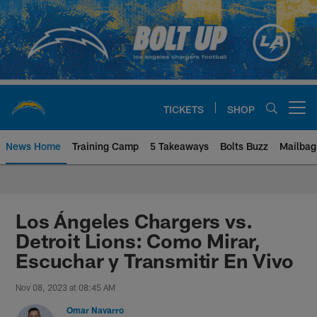
Skip
to
main
content
TICKETS
SHOP
Open menu button
News Home
Training Camp
5 Takeaways
Bolts Buzz
Mailbag
Chargers Official Site | Los Ang
Los Ángeles Chargers vs.
Detroit Lions: Como Mirar,
Escuchar y Transmitir En Vivo
Nov 08, 2023 at 08:45 AM
Omar Navarro