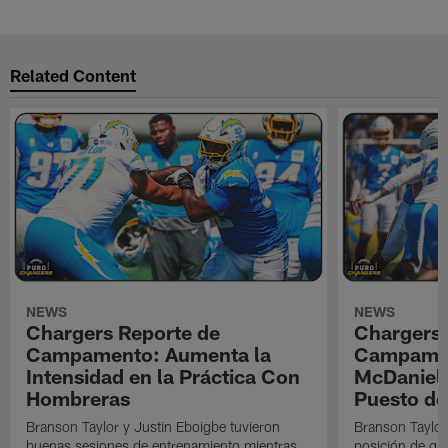
Related Content
NEWS
NEWS
Chargers Reporte de
Chargers 
Campamento: Aumenta la
Campamen
Intensidad en la Práctica Con
McDaniel l
Hombreras
Puesto de
Branson Taylor y Justin Eboigbe tuvieron
Branson Taylor 
buenas sesiones de entrenamiento mientras
posición de gua