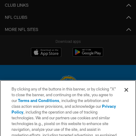
CLUB LINKS
NFL CLUBS
MORE NFL SITES
Download apps
By clicking any of the buttons in this banner, or by clicking "X"
to close the banner, and continuing on the site, you agree to
© 2026 Chargers Football Company, LLC. All rights reserved. This website
our
Terms and Conditions
, including the arbitration and
is managed on a digital platform of the National Football League.
class action waiver provisions, and acknowledge our
Privacy
Policy
, including the operation and use of tracking
CONTACT US
technologies. We and our partners use cookies and similar
technologies (e.g., pixels) on this website to enhance site
WEBSITE ACCESSIBILITY
navigation, analyze your use of the site, and assist in
TERMS AND CONDITIONS
marketing efforts, including targeted advertising, as explained