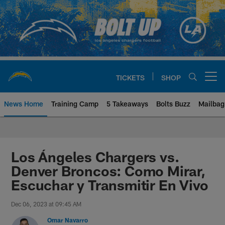
Skip
to
main
content
TICKETS
SHOP
Open menu button
News Home
Training Camp
5 Takeaways
Bolts Buzz
Mailbag
Chargers Official Site | Los Ang
Los Ángeles Chargers vs.
Denver Broncos: Como Mirar,
Escuchar y Transmitir En Vivo
Dec 06, 2023 at 09:45 AM
Omar Navarro