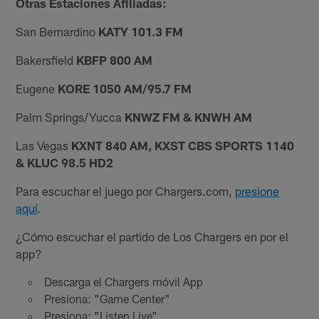
Otras Estaciones Afiliadas:
San Bernardino
KATY 101.3 FM
Bakersfield
KBFP 800 AM
Eugene
KORE 1050 AM/95.7 FM
Palm Springs/Yucca
KNWZ FM & KNWH AM
Las Vegas
KXNT 840 AM, KXST CBS SPORTS 1140
& KLUC 98.5 HD2
Para escuchar el juego por Chargers.com,
presione
aquí
.
¿Cómo escuchar el partido de Los Chargers en por el
app?
Descarga el Chargers móvil App
Presiona: "Game Center"
Presiona: "Listen Live"