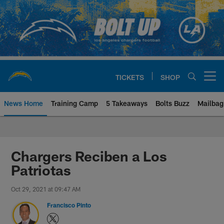
Skip
to
main
content
TICKETS
SHOP
Open menu button
News Home
Training Camp
5 Takeaways
Bolts Buzz
Mailbag
Chargers Official Site | Los Ang
Chargers Reciben a Los
Patriotas
Oct 29, 2021 at 09:47 AM
Francisco Pinto