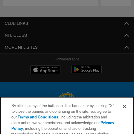
Pause
Play
CLUB LINKS
NFL CLUBS
MORE NFL SITES
Download apps
By clicking any of the buttons in this banner, or by clicking "X"
to close the banner, and continuing on the site, you agree to
© 2026 Chargers Football Company, LLC. All rights reserved. This website
our
Terms and Conditions
, including the arbitration and
is managed on a digital platform of the National Football League.
class action waiver provisions, and acknowledge our
Privacy
Policy
, including the operation and use of tracking
CONTACT US