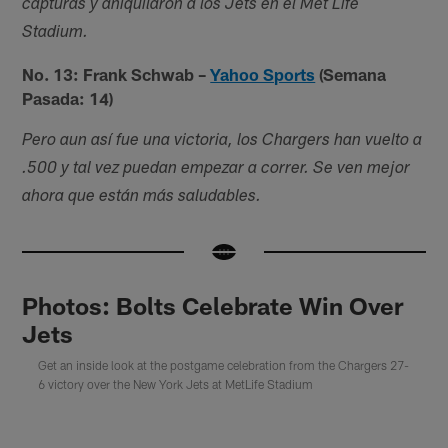
capturas y aniquilaron a los Jets en el Met Life
Stadium.
No. 13: Frank Schwab –
Yahoo Sports
(Semana
Pasada: 14)
Pero aun así fue una victoria, los Chargers han vuelto a
.500 y tal vez puedan empezar a correr. Se ven mejor
ahora que están más saludables.
Photos: Bolts Celebrate Win Over
Jets
Get an inside look at the postgame celebration from the Chargers 27-
6 victory over the New York Jets at MetLife Stadium