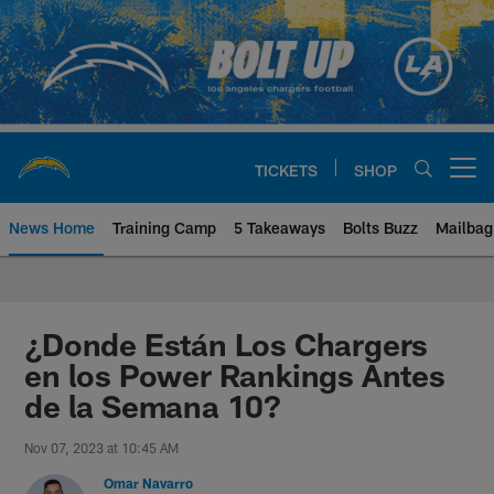
Skip
to
main
content
TICKETS
SHOP
Open menu button
News Home
Training Camp
5 Takeaways
Bolts Buzz
Mailbag
Chargers Official Site | Los Ang
¿Donde Están Los Chargers
en los Power Rankings Antes
de la Semana 10?
Nov 07, 2023 at 10:45 AM
Omar Navarro