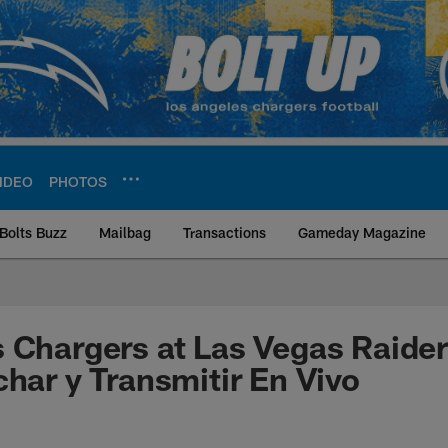
IDEO
PHOTOS
Bolts Buzz
Mailbag
Transactions
Gameday Magazine
ite | Los Angeles Ch
 Chargers at Las Vegas Raide
char y Transmitir En Vivo