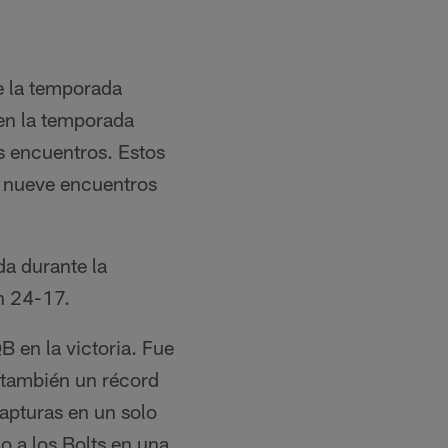
de la temporada
 en la temporada
s encuentros. Estos
s nueve encuentros
da durante la
n 24-17.
B en la victoria. Fue
 también un récord
apturas en un solo
o a los Bolts en una