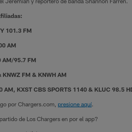
iel Jeremiah y reportero de banda Shannon Farren.
filiadas:
Y 101.3 FM
00 AM
 AM/95.7 FM
a
KNWZ FM & KNWH AM
0 AM, KXST CBS SPORTS 1140 & KLUC 98.5 H
uego por Chargers.com,
presione aquí
.
artido de Los Chargers en por el app?