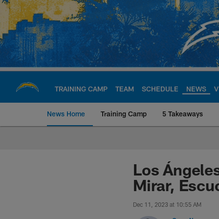
Skip
to
main
content
TRAINING CAMP
TEAM
SCHEDULE
NEWS
V
News Home
Training Camp
5 Takeaways
Chargers Official S
Los Ángeles
Mirar, Escu
Dec 11, 2023 at 10:55 AM