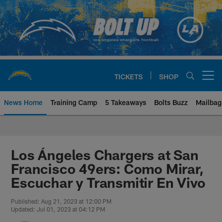
Skip
to
main
content
TICKETS
SHOP
Open menu button
News Home
Training Camp
5 Takeaways
Bolts Buzz
Mailbag
Chargers Official Site | Los Ang
Los Ángeles Chargers at San
Francisco 49ers: Como Mirar,
Escuchar y Transmitir En Vivo
Published: Aug 21, 2023 at 12:00 PM
Updated: Jul 01, 2023 at 04:12 PM