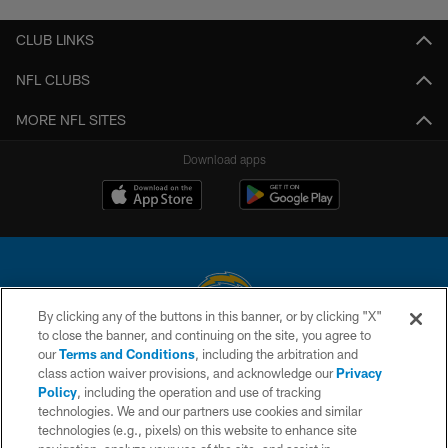
CLUB LINKS
NFL CLUBS
MORE NFL SITES
Download apps
By clicking any of the buttons in this banner, or by clicking "X"
to close the banner, and continuing on the site, you agree to
© 2026 Chargers Football Company, LLC. All rights reserved. This website
our
Terms and Conditions
, including the arbitration and
is managed on a digital platform of the National Football League.
class action waiver provisions, and acknowledge our
Privacy
Policy
, including the operation and use of tracking
CONTACT US
technologies. We and our partners use cookies and similar
technologies (e.g., pixels) on this website to enhance site
WEBSITE ACCESSIBILITY