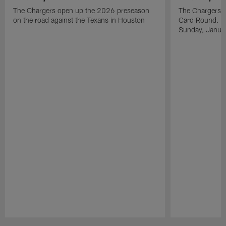
The Chargers open up the 2026 preseason
The Chargers an
on the road against the Texans in Houston
Card Round. Ki
Sunday, Janua
Pause
Play