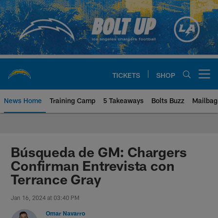
Skip
to
main
content
TICKETS
SHOP
Open menu button
News Home
Training Camp
5 Takeaways
Bolts Buzz
Mailbag
Chargers Official Site | Los Ang
Búsqueda de GM: Chargers
Confirman Entrevista con
Terrance Gray
Jan 16, 2024 at 03:40 PM
Omar Navarro