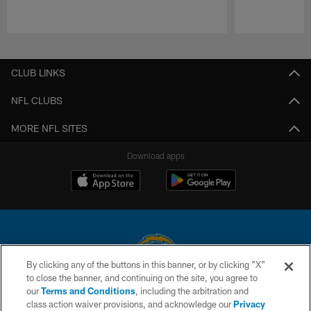
Pause
Play
CLUB LINKS
NFL CLUBS
MORE NFL SITES
Download apps
By clicking any of the buttons in this banner, or by clicking "X"
to close the banner, and continuing on the site, you agree to
© 2026 Chargers Football Company, LLC. All rights reserved. This website
our
Terms and Conditions
, including the arbitration and
is managed on a digital platform of the National Football League.
class action waiver provisions, and acknowledge our
Privacy