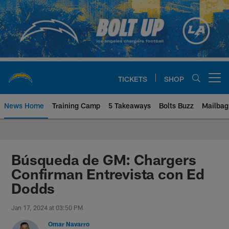
Skip
to
main
content
TICKETS
SHOP
Open menu button
News Home
Training Camp
5 Takeaways
Bolts Buzz
Mailbag
Chargers Official Site | Los Ang
Búsqueda de GM: Chargers
Confirman Entrevista con Ed
Dodds
Jan 17, 2024 at 03:50 PM
Omar Navarro