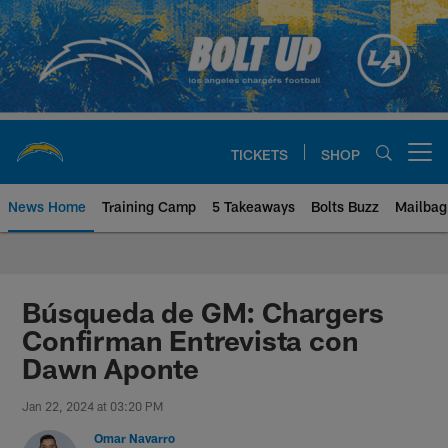
Skip
to
main
content
TICKETS
SHOP
Open menu button
News Home
Training Camp
5 Takeaways
Bolts Buzz
Mailbag
Chargers Official Site | Los Ang
Búsqueda de GM: Chargers
Confirman Entrevista con
Dawn Aponte
Jan 22, 2024 at 03:20 PM
Omar Navarro