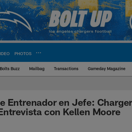
IDEO
PHOTOS
Bolts Buzz
Mailbag
Transactions
Gameday Magazine
ite | Los Angeles Ch
e Entrenador en Jefe: Charge
ntrevista con Kellen Moore