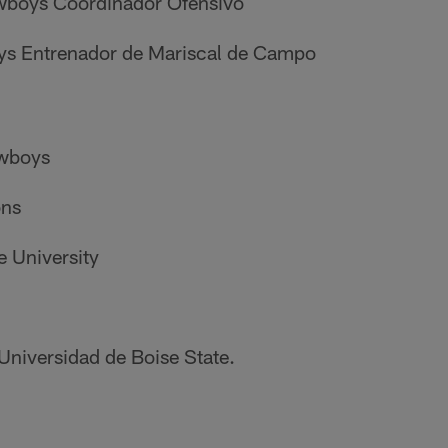
boys Coordinador Ofensivo
s Entrenador de Mariscal de Campo
wboys
ons
 University
Universidad de Boise State.