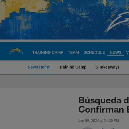
Skip
to
main
content
TRAINING CAMP
TEAM
SCHEDULE
NEWS
V
News Home
Training Camp
5 Takeaways
Chargers Official S
Búsqueda d
Confirman E
Jan 09, 2024 at 04:00 PM