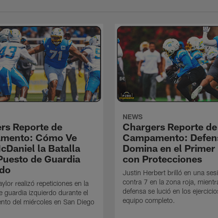
NEWS
rs Reporte de
Chargers Reporte de
mento: Cómo Ve
Campamento: Defen
cDaniel la Batalla
Domina en el Primer 
 Puesto de Guardia
con Protecciones
rdo
Justin Herbert brilló en una ses
contra 7 en la zona roja, mientr
ylor realizó repeticiones en la
defensa se lució en los ejercici
e guardia izquierdo durante el
equipo completo.
nto del miércoles en San Diego