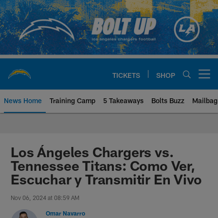
Skip
to
main
content
TICKETS
SHOP
Open menu button
News Home
Training Camp
5 Takeaways
Bolts Buzz
Mailbag
Chargers Official Site | Los Ang
Los Ángeles Chargers vs.
Tennessee Titans: Como Ver,
Escuchar y Transmitir En Vivo
Nov 06, 2024 at 08:59 AM
Omar Navarro