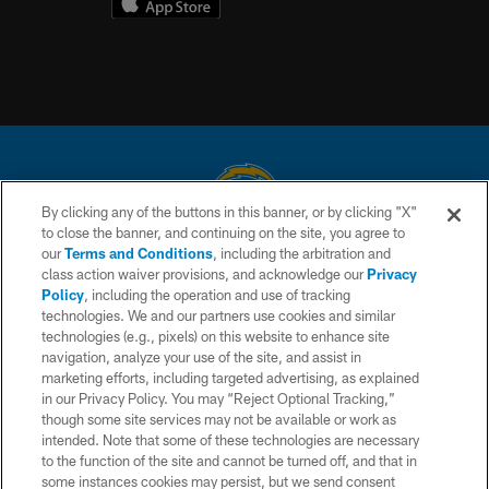
By clicking any of the buttons in this banner, or by clicking "X"
to close the banner, and continuing on the site, you agree to
© 2026 Chargers Football Company, LLC. All rights reserved. This website
our
Terms and Conditions
, including the arbitration and
is managed on a digital platform of the National Football League.
class action waiver provisions, and acknowledge our
Privacy
Policy
, including the operation and use of tracking
CONTACT US
technologies. We and our partners use cookies and similar
technologies (e.g., pixels) on this website to enhance site
WEBSITE ACCESSIBILITY
navigation, analyze your use of the site, and assist in
TERMS AND CONDITIONS
marketing efforts, including targeted advertising, as explained
in our Privacy Policy. You may “Reject Optional Tracking,”
PRIVACY POLICY
though some site services may not be available or work as
intended. Note that some of these technologies are necessary
SITE MAP
to the function of the site and cannot be turned off, and that in
AD CHOICES
some instances cookies may persist, but we send consent