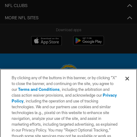
NFL CLUBS
MORE NFL SITES
Download apps
By clicking any of the buttons in this banner, or by clicking "X"
to close the banner, and continuing on the site, you agree to
© 2026 Chargers Football Company, LLC. All rights reserved. This website
our
Terms and Conditions
, including the arbitration and
is managed on a digital platform of the National Football League.
class action waiver provisions, and acknowledge our
Privacy
Policy
, including the operation and use of tracking
CONTACT US
technologies. We and our partners use cookies and similar
technologies (e.g., pixels) on this website to enhance site
WEBSITE ACCESSIBILITY
navigation, analyze your use of the site, and assist in
TERMS AND CONDITIONS
marketing efforts, including targeted advertising, as explained
in our Privacy Policy. You may “Reject Optional Tracking,”
PRIVACY POLICY
though some site services may not be available or work as