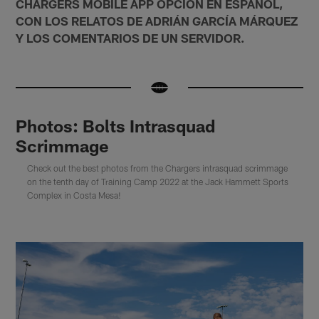
CHARGERS MOBILE APP OPCIÓN EN ESPAÑOL,
CON LOS RELATOS DE ADRIÁN GARCÍA
MÁRQUEZ
Y LOS COMENTARIOS DE UN SERVIDOR.
Photos: Bolts Intrasquad
Scrimmage
Check out the best photos from the Chargers intrasquad scrimmage
on the tenth day of Training Camp 2022 at the Jack Hammett Sports
Complex in Costa Mesa!