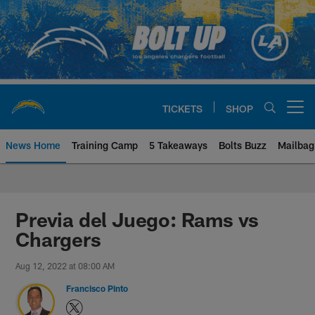
Skip
to
main
content
TICKETS
SHOP
Open menu button
News Home
Training Camp
5 Takeaways
Bolts Buzz
Mailbag
Chargers Official Site | Los Ang
Previa del Juego: Rams vs
Chargers
Aug 12, 2022 at 08:00 AM
Francisco Pinto