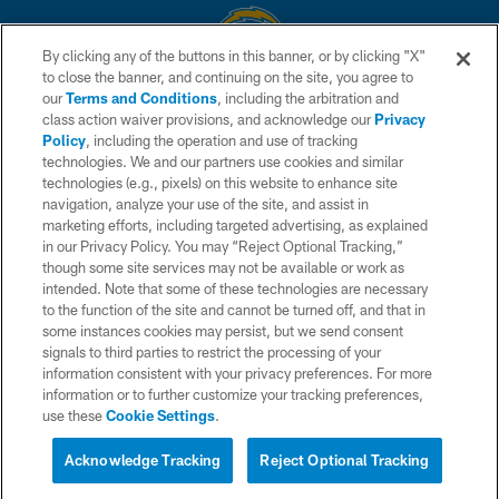
By clicking any of the buttons in this banner, or by clicking "X"
to close the banner, and continuing on the site, you agree to
© 2026 Chargers Football Company, LLC. All rights reserved. This website
our
Terms and Conditions
, including the arbitration and
is managed on a digital platform of the National Football League.
class action waiver provisions, and acknowledge our
Privacy
Policy
, including the operation and use of tracking
CONTACT US
technologies. We and our partners use cookies and similar
technologies (e.g., pixels) on this website to enhance site
WEBSITE ACCESSIBILITY
navigation, analyze your use of the site, and assist in
TERMS AND CONDITIONS
marketing efforts, including targeted advertising, as explained
in our Privacy Policy. You may “Reject Optional Tracking,”
PRIVACY POLICY
though some site services may not be available or work as
intended. Note that some of these technologies are necessary
SITE MAP
to the function of the site and cannot be turned off, and that in
AD CHOICES
some instances cookies may persist, but we send consent
signals to third parties to restrict the processing of your
YOUR PRIVACY CHOICES
information consistent with your privacy preferences. For more
information or to further customize your tracking preferences,
COOKIE SETTINGS
use these
Cookie Settings
.
PREFERENCE CENTER
Acknowledge Tracking
Reject Optional Tracking