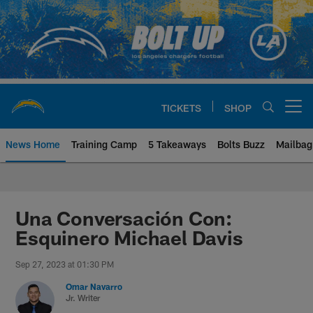
Skip
to
main
content
TICKETS
SHOP
Open menu button
News Home
Training Camp
5 Takeaways
Bolts Buzz
Mailbag
Chargers Official Site | Los Ang
Una Conversación Con:
Esquinero Michael Davis
Sep 27, 2023 at 01:30 PM
Omar Navarro
Jr. Writer