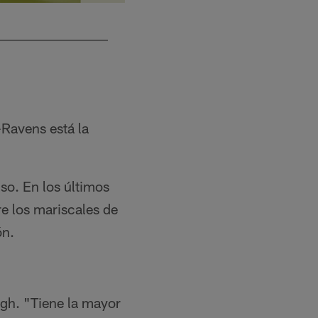
The Los Angeles Chargers practice on Friday,
Mike Nowak/Los Angeles Chargers
-Ravens está la
so. En los últimos
re los mariscales de
ón.
ugh. "Tiene la mayor