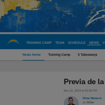
Skip
to
main
content
TRAINING CAMP
TEAM
SCHEDULE
NEWS
V
News Home
Training Camp
5 Takeaways
Chargers Official S
Previa de l
Nov 23, 2024 at 03:00 PM
Omar Navarro
Jr. Writer