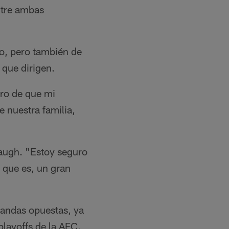
ntre ambas
o, pero también de
 que dirigen.
uro de que mi
 nuestra familia,
augh. "Estoy seguro
o que es, un gran
bandas opuestas, ya
layoffs de la AFC.