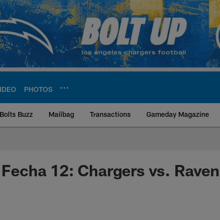
IDEO
PHOTOS
Bolts Buzz
Mailbag
Transactions
Gameday Magazine
ite | Los Angeles Ch
a Fecha 12: Chargers vs. Rave