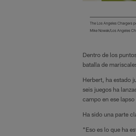
The Los Angeles Chargers pr
Mike Nowak/Los Angeles Ch
Pause
Pause
Play
Play
Dentro de los punto
batalla de mariscal
Herbert, ha estado 
seis juegos ha lanza
campo en ese lapso 
Ha sido una parte cl
"Eso es lo que ha e