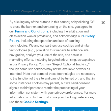
© 2026 Chargers Football Company, LLC. All rights reserved. This website
is managed on a digital platform of the National Football League.
By clicking any of the buttons in this banner, or by clicking "X"
CONTACT US
to close the banner, and continuing on the site, you agree to
our
Terms and Conditions
, including the arbitration and
WEBSITE ACCESSIBILITY
class action waiver provisions, and acknowledge our
Privacy
Policy
, including the operation and use of tracking
TERMS AND CONDITIONS
technologies. We and our partners use cookies and similar
PRIVACY POLICY
technologies (e.g., pixels) on this website to enhance site
navigation, analyze your use of the site, and assist in
SITE MAP
marketing efforts, including targeted advertising, as explained
in our Privacy Policy. You may “Reject Optional Tracking,”
AD CHOICES
though some site services may not be available or work as
YOUR PRIVACY CHOICES
intended. Note that some of these technologies are necessary
to the function of the site and cannot be turned off, and that in
COOKIE SETTINGS
some instances cookies may persist, but we send consent
signals to third parties to restrict the processing of your
PREFERENCE CENTER
information consistent with your privacy preferences. For more
information or to further customize your tracking preferences,
use these
Cookie Settings
.