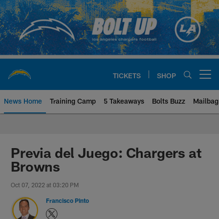
Skip
to
main
content
TICKETS
SHOP
Open menu button
News Home
Training Camp
5 Takeaways
Bolts Buzz
Mailbag
Chargers Official Site | Los Ang
Previa del Juego: Chargers at
Browns
Oct 07, 2022 at 03:20 PM
Francisco Pinto