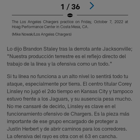
1 / 36
The Los Angeles Chargers practice on Friday, October 7, 2022 at
T
Hoag Performance Center in Costa Mesa, CA.
H
(Mike Nowak/Los Angeles Chargers)
(
Pause
Play
Lo dijo Brandon Staley tras la derrota ante Jacksonville;
"Nuestra producción terrestre es el reflejo directo del
trabajo de la línea y la ofensiva como un todo."
Si tu línea no funciona a un alto nivel lo sentirá todo tu
ataque, especialmente por tierra. El centro titular Corey
Linsley no jugó el 2do tiempo en Kansas City y tampoco
estuvo frente a los Jaguars, y su ausencia pesa mucho.
No me cansaré de decirlo, Linsley es clave en el
funcionamiento ofensivo de Chargers. Es la pieza más
importante de ese grupo encargado de proteger a
Justin Herbert y de abrir caminos para los corredores.
La ofensiva del rayo es otra con el 63 en cancha.