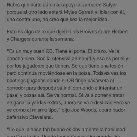
Habrá que darle aún más apoyo a Jamaree Salyer
porque al otro lado estará Myles Garrett y lidiar con él,
uno contra uno, no creo que sea la mejor idea.
Esto es algo de lo que dijeron los Browns sobre Herbert
y Chargers durante la semana:
"Es un muy buen QB. Tiene el porte. El brazo. Ve la
cancha bien. Son la ofensiva aérea #1 y eso es por él y
por los jugadores que tienen. Se que tiene una lesión
pero continúa moviéndose en la bolsa. Todavía ves los
bootlegs (jugadas donde el QB finge pasársela al
corredor para después salir él corriendo e intentar un
pase) y cosas así. Se ve normal. Si va a correr y tratar
de ganar 5 yardas extras, ahora se va a deslizar. Pero se
ve como el mismo tipo," dijo Joe Woods, coordinador
defensivo Cleveland.
"Lo que lo hace tan bueno es obviamente la habilidad
que Dios le dio. Puede leer defensas. Es grande. Es