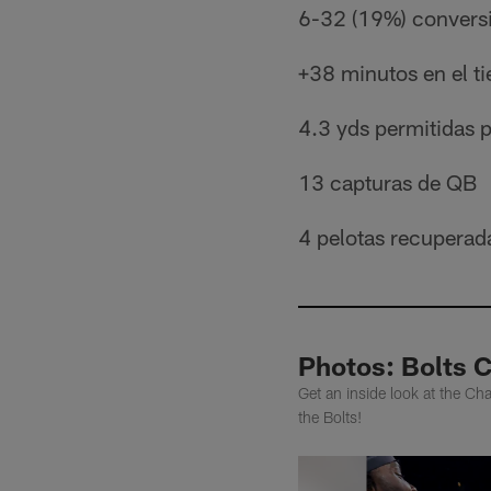
6-32 (19%) conversi
+38 minutos en el t
4.3 yds permitidas 
13 capturas de QB
4 pelotas recuperad
Photos: Bolts C
Get an inside look at the Cha
the Bolts!