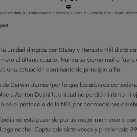
lebrate their 20-3 win over the Indianapolis Colts at Lucas Oil Stadium on Decemb
gers)
 la unidad dirigida por Staley y Renaldo Hill dictó cá
mero al último cuarto. Nunca se vieron mal o fuera d
e una actuación dominante de principio a fin.
n de Derwin James (por lo que los árbitros consider
lpe a Ashton Dulin) la unidad no perdió ni ritmo ni 
 en el protocolo de la NFL por conmociones cerebr
nápolis no está pasando por su mejor momento y qu
 larga noche. Capturado siete veces y presionado 39