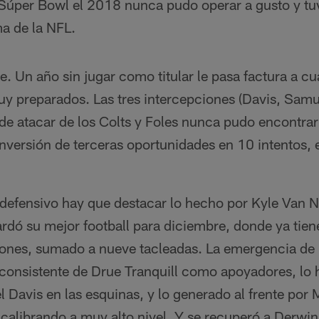
l Súper Bowl el 2018 nunca pudo operar a gusto y tuv
a de la NFL.
e. Un año sin jugar como titular le pasa factura a cu
y preparados. Las tres intercepciones (Davis, Samue
de atacar de los Colts y Foles nunca pudo encontrar
onversión de terceras oportunidades en 10 intentos,
o defensivo hay que destacar lo hecho por Kyle Van 
rdó su mejor football para diciembre, donde ya tien
iones, sumado a nueve tacleadas. La emergencia de
e consistente de Drue Tranquill como apoyadores, lo
 Davis en las esquinas, y lo generado al frente por
 calibrando a muy alto nivel. Y se recuperó a Derwi