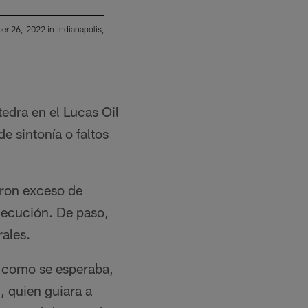
er 26, 2022 in Indianapolis,
The Los Angeles Chargers celebrate their 20-
Indiana.
(Ty Nowell/Los Angeles Chargers)
tedra en el Lucas Oil
e sintonía o faltos
aron exceso de
ejecución. De paso,
ales.
e como se esperaba,
, quien guiara a