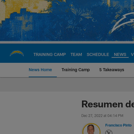
Skip
to
main
content
TRAINING CAMP
TEAM
SCHEDULE
NEWS
V
News Home
Training Camp
5 Takeaways
Chargers Official S
Resumen del
Dec 27, 2022 at 04:14 PM
Francisco Pinto