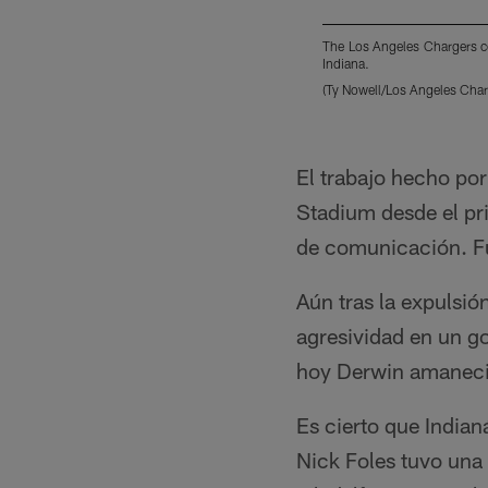
The Los Angeles Chargers ce
Indiana.
(Ty Nowell/Los Angeles Char
Pause
Play
El trabajo hecho por
Stadium desde el pri
de comunicación. Fu
Aún tras la expulsió
agresividad en un go
hoy Derwin amaneció
Es cierto que India
Nick Foles tuvo una