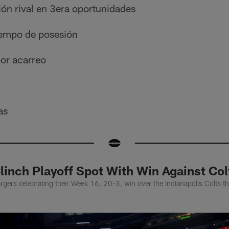
ón rival en 3era oportunidades
iempo de posesión
por acarreo
as
linch Playoff Spot With Win Against Col
rgers celebrating their Week 16, 20-3, win over the Indianapolis Colts tha