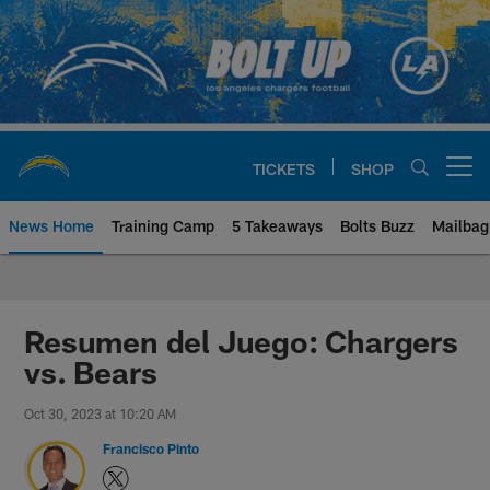
Skip
to
main
content
TICKETS
SHOP
Open menu button
News Home
Training Camp
5 Takeaways
Bolts Buzz
Mailbag
Chargers Official Site | Los Ang
Resumen del Juego: Chargers
vs. Bears
Oct 30, 2023 at 10:20 AM
Francisco Pinto