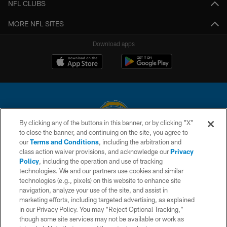
NFL CLUBS
MORE NFL SITES
Download apps
By clicking any of the buttons in this banner, or by clicking "X"
to close the banner, and continuing on the site, you agree to
© 2026 Chargers Football Company, LLC. All rights reserved. This website
our
Terms and Conditions
, including the arbitration and
is managed on a digital platform of the National Football League.
class action waiver provisions, and acknowledge our
Privacy
Policy
, including the operation and use of tracking
CONTACT US
technologies. We and our partners use cookies and similar
technologies (e.g., pixels) on this website to enhance site
WEBSITE ACCESSIBILITY
navigation, analyze your use of the site, and assist in
TERMS AND CONDITIONS
marketing efforts, including targeted advertising, as explained
in our Privacy Policy. You may “Reject Optional Tracking,”
PRIVACY POLICY
though some site services may not be available or work as