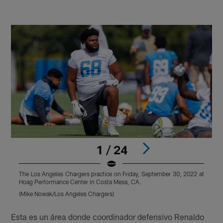
1 / 24
The Los Angeles Chargers practice on Friday, September 30, 2022 at
T
Hoag Performance Center in Costa Mesa, CA.
H
(Mike Nowak/Los Angeles Chargers)
(
Pause
Play
Esta es un área donde coordinador defensivo Renaldo