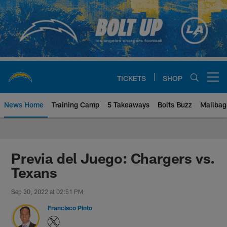
Skip
to
main
content
TICKETS
SHOP
Open menu button
News Home
Training Camp
5 Takeaways
Bolts Buzz
Mailbag
Chargers Official Site | Los Ang
Previa del Juego: Chargers vs.
Texans
Sep 30, 2022 at 02:51 PM
Francisco Pinto