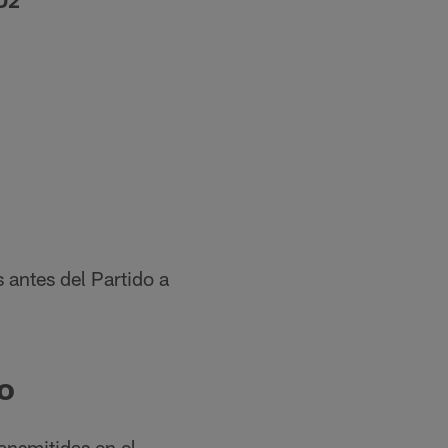
D2
s antes del Partido a
o
ansmitidas en el