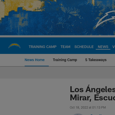
Skip
to
main
content
TRAINING CAMP
TEAM
SCHEDULE
NEWS
V
News Home
Training Camp
5 Takeaways
Chargers Official S
Los Ángele
Mirar, Escu
Oct 18, 2022 at 01:13 PM