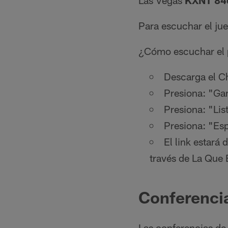
Las Vegas
KXNT 84
Para escuchar el j
¿Cómo escuchar el p
Descarga el C
Presiona: "Ga
Presiona: "Lis
Presiona: "Es
El link estará
través de La Que
Conferenci
Las conferencias de 