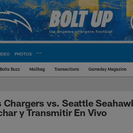
IDEO
PHOTOS
Bolts Buzz
Mailbag
Transactions
Gameday Magazine
ite | Los Angeles Ch
s Chargers vs. Seattle Seaha
char y Transmitir En Vivo