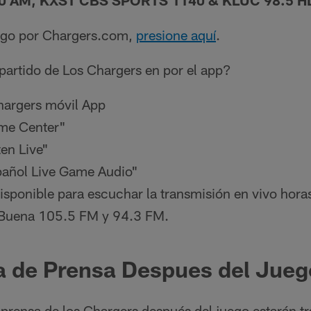
0 AM, KXST CBS SPORTS 1140 & KLUC 98.5 H
uego por Chargers.com,
presione aquí
.
artido de Los Chargers en por el app?
hargers móvil App
me Center"
ten Live"
pañol Live Game Audio"
 disponible para escuchar la transmisión en vivo hora
 Buena 105.5 FM y 94.3 FM.
a de Prensa Despues del Jueg
prensa de los Chargers después del juego estarán tr