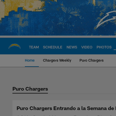
Skip
to
main
content
TEAM
SCHEDULE
NEWS
VIDEO
PHOTOS
Home
Chargers Weekly
Puro Chargers
Chargers Official S
Puro Chargers
Puro Chargers Entrando a la Semana de