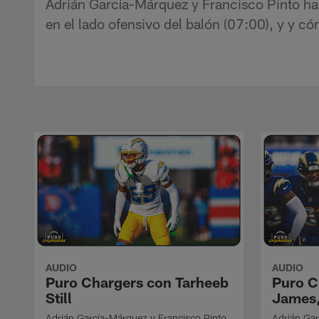
Adrián García-Márquez y Francisco Pinto hab
en el lado ofensivo del balón (07:00), y y c
AUDIO
AUDIO
Puro Chargers con Tarheeb
Puro C
Still
James,
Adrián García-Márquez y Francisco Pinto
Adrián Gar