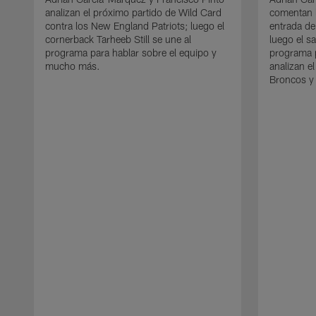
analizan el próximo partido de Wild Card
comentan l
contra los New England Patriots; luego el
entrada de
cornerback Tarheeb Still se une al
luego el s
programa para hablar sobre el equipo y
programa p
mucho más.
analizan e
Broncos y