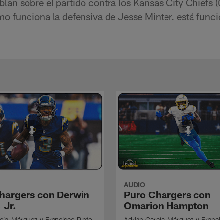
lan sobre el partido contra los Kansas City Chiefs
ómo funciona la defensiva de Jesse Minter. está funci
AUDIO
hargers con Derwin
Puro Chargers con
 Jr.
Omarion Hampton
cía-Márquez y Francisco Pinto
Adrián García-Márquez y Franci