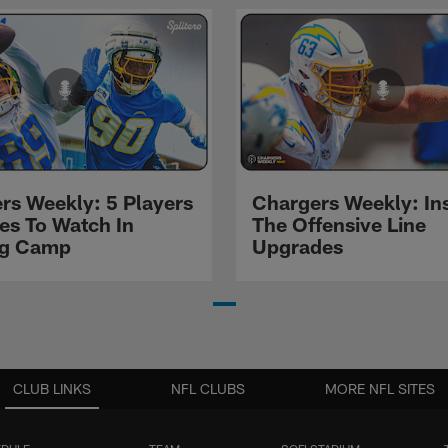
rs Weekly: 5 Players
Chargers Weekly: In
les To Watch In
The Offensive Line
ng Camp
Upgrades
CLUB LINKS
NFL CLUBS
MORE NFL SITES