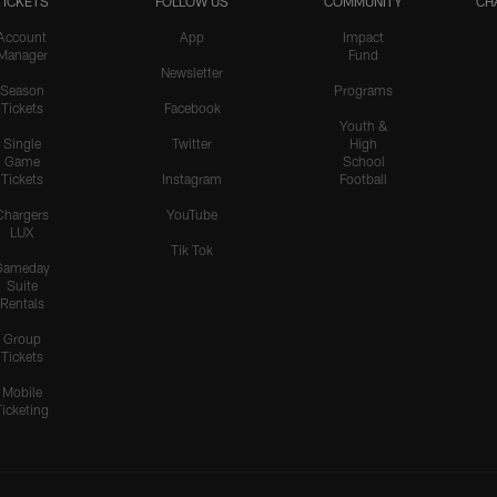
TICKETS
FOLLOW US
COMMUNITY
CH
Account
App
Impact
Manager
Fund
Newsletter
Season
Programs
Tickets
Facebook
Youth &
Single
Twitter
High
Game
School
Tickets
Instagram
Football
Chargers
YouTube
LUX
Tik Tok
Gameday
Suite
Rentals
Group
Tickets
Mobile
Ticketing