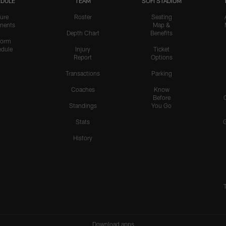
DULE
TEAM
SOFI STADIUM
ure
Roster
Seating
nents
Map &
Depth Chart
Benefits
form
dule
Injury
Ticket
Report
Options
Transactions
Parking
Coaches
Know
Before
Standings
You Go
Stats
History
Download apps