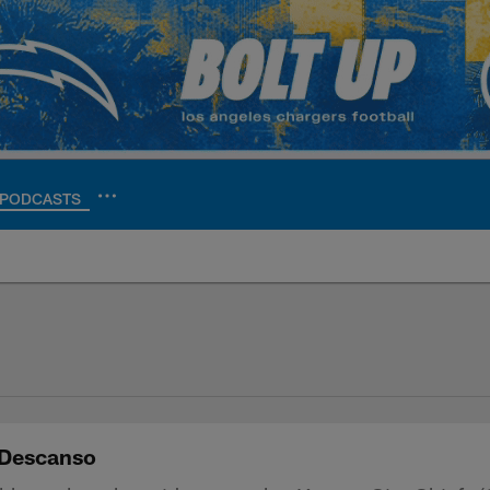
PODCASTS
ite | Los Angeles Ch
 Descanso