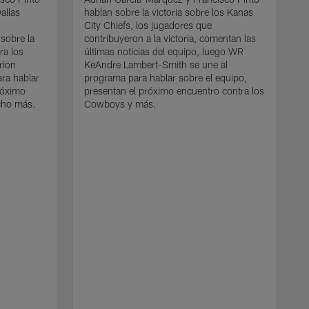
allas
hablan sobre la victoria sobre los Kanas
City Chiefs, los jugadores que
 sobre la
contribuyeron a la victoria, comentan las
ra los
últimas noticias del equipo, luego WR
rion
KeAndre Lambert-Smith se une al
ra hablar
programa para hablar sobre el equipo,
próximo
presentan el próximo encuentro contra los
cho más.
Cowboys y más.
A
h
P
c
ú
D
h
p
m