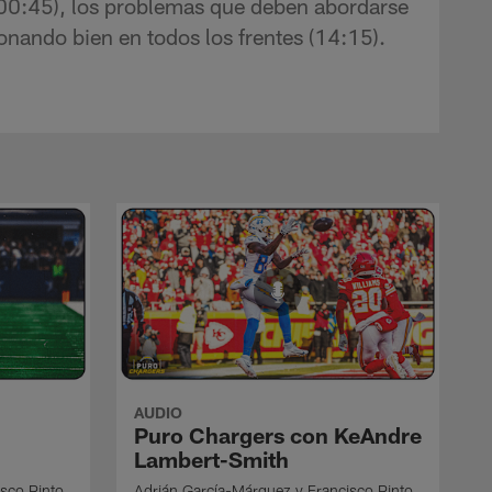
 (00:45), los problemas que deben abordarse
onando bien en todos los frentes (14:15).
AUDIO
Puro Chargers con KeAndre
Lambert-Smith
sco Pinto
Adrián García-Márquez y Francisco Pinto