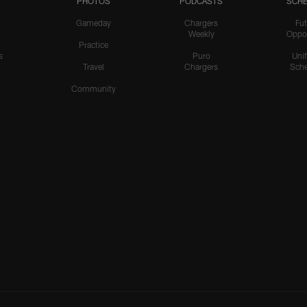
PHOTOS
PODCASTS
SCHE
Gameday
Chargers
Fut
Weekly
Oppo
Practice
s
Puro
Uni
Travel
Chargers
Sche
Community