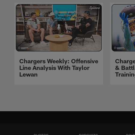
Chargers Weekly: Offensive
Charge
Line Analysis With Taylor
& Batt
Lewan
Traini
Pause
Play